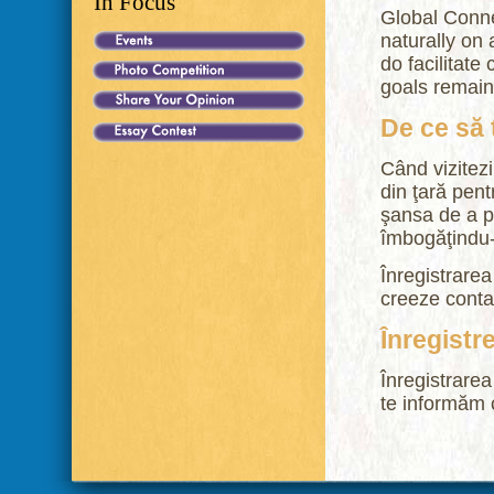
In Focus
Global Conne
naturally on
do facilitat
goals remain 
De ce să 
Când vizitezi
din ţară pent
şansa de a pa
îmbogăţindu-ţ
Înregistrarea
creeze contac
Înregistr
Înregistrarea
te informăm 