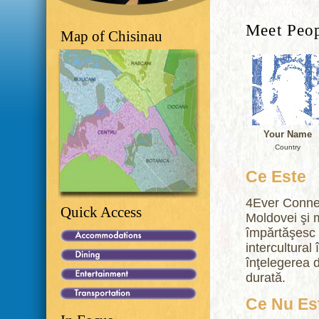
Meet Peo
Map of Chisinau
Your Name
Country
Ce Este
4Ever Connect
Quick Access
Moldovei şi m
împărtăşesc 
intercultural 
înţelegerea di
durată.
Ce Nu Es